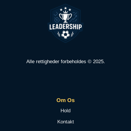
Alle rettigheder forbeholdes
©
2025.
Om Os
Hold
Kontakt