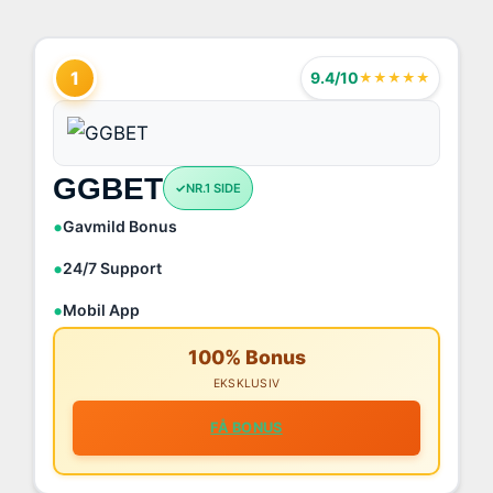
1
9.4/10
★★★★★
GGBET
NR.1 SIDE
Gavmild Bonus
24/7 Support
Mobil App
100% Bonus
EKSKLUSIV
FÅ BONUS