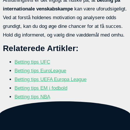
Afslutningsvis er det vigtigt at huske på, at
betting på
internationale venskabskampe
kan være uforudsigeligt.
Ved at forstå holdenes motivation og analysere odds
grundigt, kan du dog øge dine chancer for at få succes.
Hold dig informeret, og vælg dine væddemål med omhu.
Relaterede Artikler:
Betting tips UFC
Betting tips EuroLeague
Betting tips UEFA Europa League
Betting tips EM i fodbold
Betting tips NBA