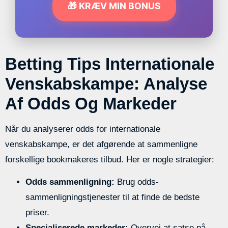
🎁 KRÆV MIN BONUS
Betting Tips Internationale
Venskabskampe: Analyse
Af Odds Og Markeder
Når du analyserer odds for internationale
venskabskampe, er det afgørende at sammenligne
forskellige bookmakeres tilbud. Her er nogle strategier:
Odds sammenligning:
Brug odds-
sammenligningstjenester til at finde de bedste
priser.
Specialiserede markeder:
Overvej at satse på