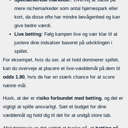
mere nichemarkeder som antal hjørnespark eller
kort, da disse ofte har mindre bevågenhed og kan
give bedre værdi.
Live betting:
Følg kampen live og vær klar til at
justere dine indsatser baseret på udviklingen i
spillet.
For eksempel, hvis du ser, at et hold dominerer spillet,
kan du overveje at placere et live-væddemål på dem til
odds 1.80
, hvis de har en stærk chance for at score
næste mål.
Husk, at der er
risiko forbundet med betting
, og det er
vigtigt at spille ansvarligt. Sæt et budget for dine
væddemål og hold dig til det for at undgå store tab.