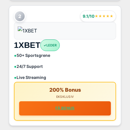
2
9.1/10
★★★★★
1XBET
LEDER
50+ Sportsgrene
24/7 Support
Live Streaming
200% Bonus
EKSKLUSIV
FÅ BONUS