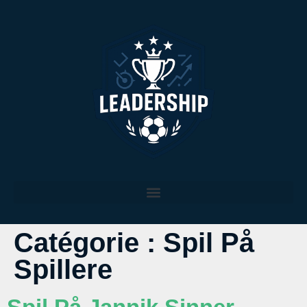
BEDSTE SPORTSBETTING-WEBSTEDER I DANMARK
Catégorie :
Spil På
Spillere