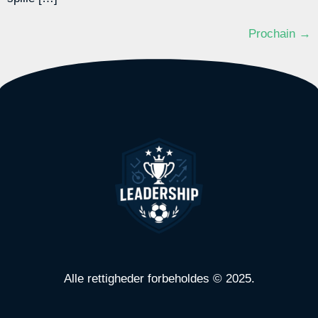
Prochain
→
Alle rettigheder forbeholdes
©
2025.