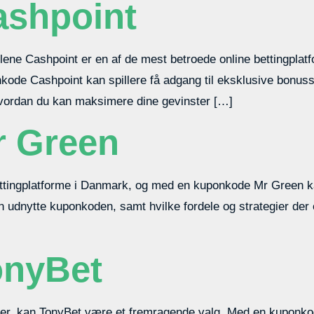
shpoint
lene Cashpoint er en af de mest betroede online bettingplatfo
kode Cashpoint kan spillere få adgang til eksklusive bonuss
, hvordan du kan maksimere dine gevinster […]
 Green
tingplatforme i Danmark, og med en kuponkode Mr Green kan d
an udnytte kuponkoden, samt hvilke fordele og strategier der
onyBet
aker, kan TonyBet være et fremragende valg. Med en kuponko