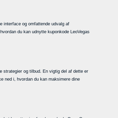
 interface og omfattende udvalg af
ed i, hvordan du kan udnytte kuponkode LeoVegas
trategier og tilbud. En vigtig del af dette er
ykke ned i, hvordan du kan maksimere dine