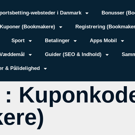
portsbetting-websteder i Danmark
Bonusser (Bo
 Kuponer (Bookmakere)
Registrering (Bookmaker
Sport
Betalinger
Apps Mobil
f Væddemål
Guider (SEO & Indhold)
Samm
r & Pålidelighed
 :
Kuponkod
ere)