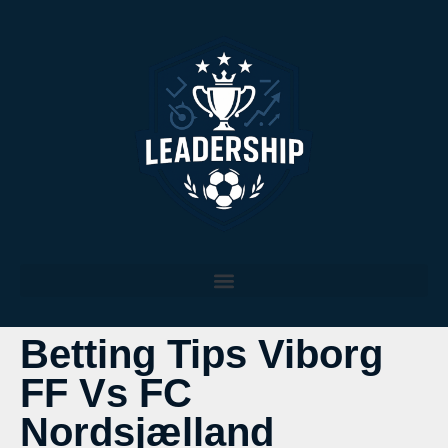
BEDSTE SPORTSBETTING-WEBSTEDER I DANMARK
Betting Tips Viborg
FF Vs FC
Nordsjælland