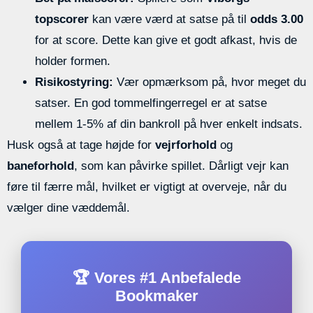
topscorer
kan være værd at satse på til
odds 3.00
for at score. Dette kan give et godt afkast, hvis de
holder formen.
Risikostyring:
Vær opmærksom på, hvor meget du
satser. En god tommelfingerregel er at satse
mellem 1-5% af din bankroll på hver enkelt indsats.
Husk også at tage højde for
vejrforhold
og
baneforhold
, som kan påvirke spillet. Dårligt vejr kan
føre til færre mål, hvilket er vigtigt at overveje, når du
vælger dine væddemål.
🏆 Vores #1 Anbefalede
Bookmaker