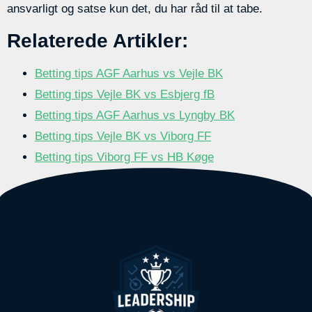
ansvarligt og satse kun det, du har råd til at tabe.
Relaterede Artikler:
Betting tips AGF Aarhus vs Vejle BK
Betting tips Vejle BK vs Esbjerg fB
Betting tips AGF Aarhus vs Lyngby BK
Betting tips Vejle BK vs Viborg FF
Betting tips Viborg FF vs HB Køge