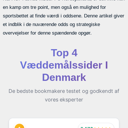
en kamp om tre point, men også en mulighed for
sportsbettet at finde værdi i oddsene. Denne artikel giver
et indblik i de nuværende odds og strategiske
overvejelser for denne spændende opgør.
Top 4
Væddemålssider I
Denmark
De bedste bookmakere testet og godkendt af
vores eksperter