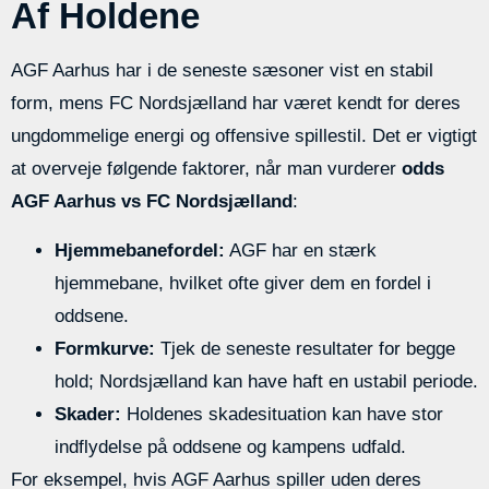
Af Holdene
AGF Aarhus har i de seneste sæsoner vist en stabil
form, mens FC Nordsjælland har været kendt for deres
ungdommelige energi og offensive spillestil. Det er vigtigt
at overveje følgende faktorer, når man vurderer
odds
AGF Aarhus vs FC Nordsjælland
:
Hjemmebanefordel:
AGF har en stærk
hjemmebane, hvilket ofte giver dem en fordel i
oddsene.
Formkurve:
Tjek de seneste resultater for begge
hold; Nordsjælland kan have haft en ustabil periode.
Skader:
Holdenes skadesituation kan have stor
indflydelse på oddsene og kampens udfald.
For eksempel, hvis AGF Aarhus spiller uden deres