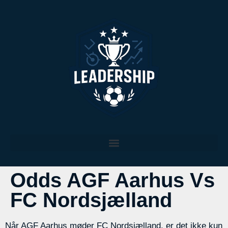
BEDSTE SPORTSBETTING-WEBSTEDER I DANMARK
Odds AGF Aarhus Vs
FC Nordsjælland
Når AGF Aarhus møder FC Nordsjælland, er det ikke kun