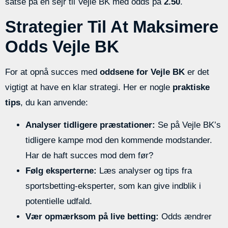
satse på en sejr til Vejle BK med odds på
2.50
.
Strategier Til At Maksimere
Odds Vejle BK
For at opnå succes med
oddsene for Vejle BK
er det
vigtigt at have en klar strategi. Her er nogle
praktiske
tips
, du kan anvende:
Analyser tidligere præstationer:
Se på Vejle BK’s
tidligere kampe mod den kommende modstander.
Har de haft succes mod dem før?
Følg eksperterne:
Læs analyser og tips fra
sportsbetting-eksperter, som kan give indblik i
potentielle udfald.
Vær opmærksom på live betting:
Odds ændrer