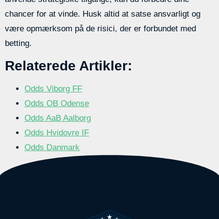
chancer for at vinde. Husk altid at satse ansvarligt og
være opmærksom på de risici, der er forbundet med
betting.
Relaterede Artikler:
Odds Viborg FF
Odds OB Odense
Odds AaB Aalborg
Odds Hvidovre IF
Odds Danmark