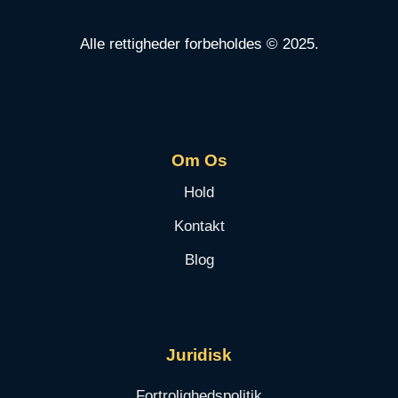
Alle rettigheder forbeholdes
©
2025.
Om Os
Hold
Kontakt
Blog
Juridisk
Fortrolighedspolitik