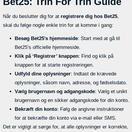
Bet25: Trin For Trin Guide
Når du beslutter dig for at
registrere dig hos Bet25
,
skal du følge nogle enkle trin for at komme i gang:
Besøg Bet25’s hjemmeside
: Start med at gå til
Bet25’s officielle hjemmeside.
Klik på ‘Registrer’ knappen
: Find og klik på
knappen for at starte registreringen.
Udfyld dine oplysninger
: Indtast de krævede
oplysninger, såsom navn, adresse, og fødselsdato.
Vælg brugernavn og adgangskode
: Vælg et unikt
brugernavn og en sikker adgangskode for din konto.
Bekræft din konto
: Følg de angivne instruktioner
for at bekræfte din konto via e-mail eller SMS.
Det er vigtigt at sørge for, at alle oplysninger er korrekte,