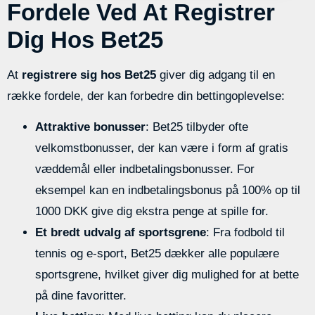
Fordele Ved At Registrer
Dig Hos Bet25
At
registrere sig hos Bet25
giver dig adgang til en
række fordele, der kan forbedre din bettingoplevelse:
Attraktive bonusser
: Bet25 tilbyder ofte
velkomstbonusser, der kan være i form af gratis
væddemål eller indbetalingsbonusser. For
eksempel kan en indbetalingsbonus på 100% op til
1000 DKK give dig ekstra penge at spille for.
Et bredt udvalg af sportsgrene
: Fra fodbold til
tennis og e-sport, Bet25 dækker alle populære
sportsgrene, hvilket giver dig mulighed for at bette
på dine favoritter.