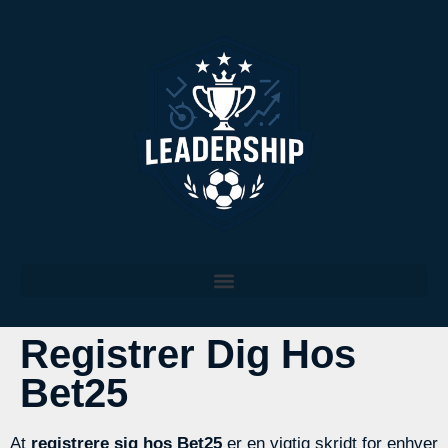
BEDSTE SPORTSBETTING-WEBSTEDER I DANMARK
Registrer Dig Hos
Bet25
At
registrere sig hos Bet25
er en vigtig skridt for enhver