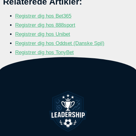
Relaterede Artikler:
Registrer dig hos Bet365
Registrer dig hos 888sport
Registrer dig hos Unibet
Registrer dig hos Oddset (Danske Spil)
Registrer dig hos TonyBet