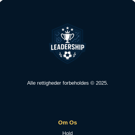
Alle rettigheder forbeholdes
©
2025.
Om Os
Hold