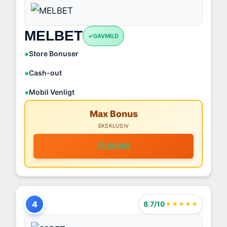
MELBET
GAVMILD
Store Bonuser
Cash-out
Mobil Venligt
Max Bonus
EKSKLUSIV
FÅ BONUS
4
8.7/10
★★★★★