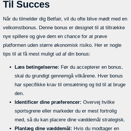
Til Succes
Når du tilmelder dig Betfair, vil du ofte blive mødt med en
velkomstbonus. Denne bonus er designet til at tiltrække
nye spillere og give dem en chance for at prøve
platformen uden større økonomisk risiko. Her er nogle
tips til at få mest muligt ud af din bonus:
Læs betingelserne:
Før du accepterer en bonus,
skal du grundigt gennemgå vilkårene. Hver bonus
har specifikke krav til omsætning og tid til at bruge
den.
Identificer dine præferencer:
Overvej hvilke
sportsgrene eller markeder du er mest fortrolig
med, så du kan placere dine væddemål strategisk.
Planlæg dine væddemål:
Hvis du modtager en