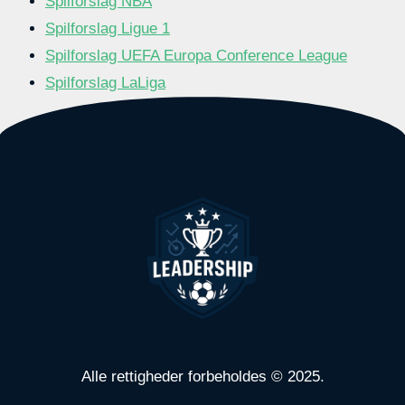
Spilforslag NBA
Spilforslag Ligue 1
Spilforslag UEFA Europa Conference League
Spilforslag LaLiga
Alle rettigheder forbeholdes
©
2025.