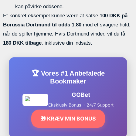
kan påvirke oddsene.
Et konkret eksempel kunne være at satse
100 DKK på
Borussia Dortmund til odds 1.80
mod et svagere hold,
når de spiller hjemme. Hvis Dortmund vinder, vil du få
180 DKK tilbage
, inklusive din indsats.
🏆 Vores #1 Anbefalede
Bookmaker
GGBet
Eksklusiv Bonus + 24/7 Support
🎁 KRÆV MIN BONUS