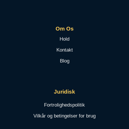
Om Os
Hold
Kontakt
Blog
Juridisk
Fortrolighedspolitik
Vilkår og betingelser for brug