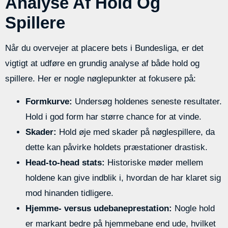
Analyse Af Hold Og
Spillere
Når du overvejer at placere bets i Bundesliga, er det
vigtigt at udføre en grundig analyse af både hold og
spillere. Her er nogle nøglepunkter at fokusere på:
Formkurve:
Undersøg holdenes seneste resultater.
Hold i god form har større chance for at vinde.
Skader:
Hold øje med skader på nøglespillere, da
dette kan påvirke holdets præstationer drastisk.
Head-to-head stats:
Historiske møder mellem
holdene kan give indblik i, hvordan de har klaret sig
mod hinanden tidligere.
Hjemme- versus udebaneprestation:
Nogle hold
er markant bedre på hjemmebane end ude, hvilket