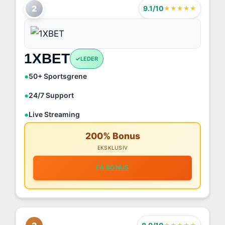
2
9.1/10
★★★★★
1XBET
LEDER
50+ Sportsgrene
24/7 Support
Live Streaming
200% Bonus
EKSKLUSIV
FÅ BONUS