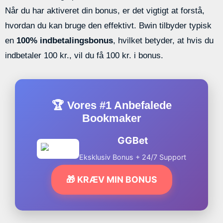
Når du har aktiveret din bonus, er det vigtigt at forstå,
hvordan du kan bruge den effektivt. Bwin tilbyder typisk
en
100% indbetalingsbonus
, hvilket betyder, at hvis du
indbetaler 100 kr., vil du få 100 kr. i bonus.
🏆 Vores #1 Anbefalede
Bookmaker
GGBet
Eksklusiv Bonus + 24/7 Support
🎁 KRÆV MIN BONUS