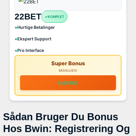
22BET
KOMPLET
Hurtige Betalinger
Ekspert Support
Pro Interface
Super Bonus
EKSKLUSIV
FÅ BONUS
Sådan Bruger Du Bonus
Hos Bwin: Registrering Og