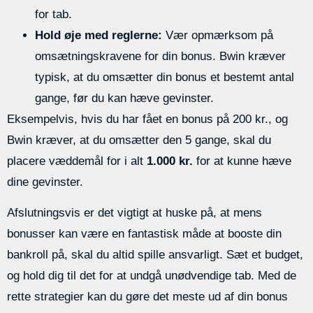
for tab.
Hold øje med reglerne:
Vær opmærksom på
omsætningskravene for din bonus. Bwin kræver
typisk, at du omsætter din bonus et bestemt antal
gange, før du kan hæve gevinster.
Eksempelvis, hvis du har fået en bonus på 200 kr., og
Bwin kræver, at du omsætter den 5 gange, skal du
placere væddemål for i alt
1.000 kr.
for at kunne hæve
dine gevinster.
Afslutningsvis er det vigtigt at huske på, at mens
bonusser kan være en fantastisk måde at booste din
bankroll på, skal du altid spille ansvarligt. Sæt et budget,
og hold dig til det for at undgå unødvendige tab. Med de
rette strategier kan du gøre det meste ud af din bonus